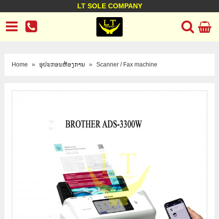
LT SOLE COMPANY
LT Company
Business policy
Customer support
Terms Conditions
Home
»
ອຸປະກອນຫ້ອງການ
»
Scanner / Fax machine