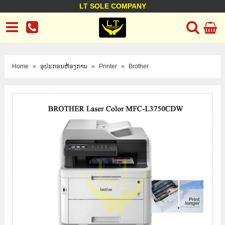
LT SOLE COMPANY
LT Company
Business policy
Customer support
Terms Conditions
Home
»
ອຸປະກອນຫ້ອງການ
»
Printer
»
Brother