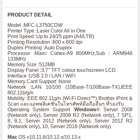
PRODUCT DETAIL
Model :MFC-L3750CDW
Printer Type :Laser Color All in One
Print Speed :Up to 24/25 ppm (A4/LTR)
Printing Resolution :600 x 600 dpi
Duplex Printing :Auto Duplex
Processor :Main: Cortex-A9 800MHz,Sub : ARM946
133MHz
Memory Size :512MB
Display Panel :3.7" TFT colour touchscreen LCD
Interface :USB 2.0 / LAN / WiFi
Memory Card Support :None
Network :LAN 10/100 (10Base-T/100Base-TX),IEEE
802.11b/g/n
Mobility :EEE 802.11g/n (Wi-Fi Direct™) Brother iPrint &
Scan และแอพพลิเคชั่นในโทรศัพท์มือถืออื่นๆ ที่รองรับ
Operating System Support :
Windows
® Server 2008
(Network only), Server 2008 R2 (Network only), 7 SP1,
8, 8.1, Server 2012 (Network only), Server 2012 R2
(Network only), 10, Server 2016 (Network only)
Mac
OS v10.11.6/10.12.x/10.13.x