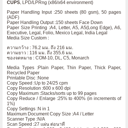
CUPS
, LPD/LPRng (x86/x64 environment)
Paper Handling Input :250 sheets (80 gsm), 50 pages
(ADF)
Paper Handling Output :150 sheets Face Down
Paper Size Printing :A4, Letter, A5, A5(Long Edge), A6,
Executive, Legal, Folio, Mexico Legal, India Legal
Media Size Custom :
ความกว้าง : 76.2 มม. ถึง 216 มม.
ความยาว : 116 มม. ถึง 355.6 มม.
ซองจดหมาย : COM-10, DL, C5, Monarch
Media Types :Plain Paper, Thin Paper, Thick Paper,
Recycled Paper
Printable Disc :None
Copy Speed :Up to 24/25 cpm
Copy Resolution :600 x 600 dpi
Copy Maximum :Stacks/sorts up to 99 pages
Copy Reduce / Enlarge :25% to 400% (in increments of
1%)
Copy Settings :N in 1
Maximum Document Copy Size :A4 / Letter
Scanner Type :N/A
Scan Speed :27 เเผ่น ต่อนาที