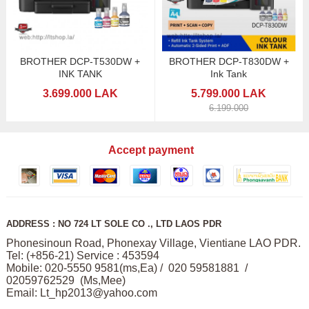
BROTHER DCP-T530DW +
BROTHER DCP-T830DW +
INK TANK
Ink Tank
3.699.000 LAK
5.799.000 LAK
6.199.000
Accept payment
ADDRESS : NO 724 LT SOLE CO ., LTD LAOS PDR
Phonesinoun Road, Phonexay Village, Vientiane LAO PDR.
Tel: (+856-21) Service : 453594
Mobile: 020-5550 9581(ms,Ea) / 020 59581881 /
02059762529 (Ms,Mee)
Email:
Lt_hp2013@yahoo.com